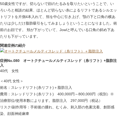
50歳女性ですが、切らないで顔のたるみを取りたいということで、い
ろいろと相談の結果、ほとんど切らない糸によるリフトであるシルエッ
トリフトを片側4本入れて、頬を中心に引き上げ、顎の下と口角の横あ
たりは少しだけ脂肪吸引をしてみましょうということになりました。術
前のお顔です。 頬が下がっていて、Jowlと呼んでいる口角の斜め下あ
たりも下がっています。
関連症例の紹介
症例No.080 オートクチュールメルティスレッド（糸リフト）+脂肪注
入
40代 女性
＜40代 女性＞
術名：スレッドリフト(糸リフト)＋脂肪注入
費用：スレッドリフト(糸リフト) 400,000円～800,000円（税別）※
治療部位/使用本数によります。脂肪注入 297,000円（税込）
リスク/副作用等：手術後の腫れ、むくみ、刺入部の色素沈着、創部感
染、顔面神経麻痺