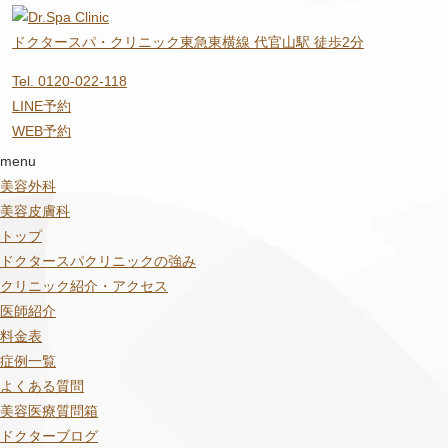
ドクタースパ・クリニック
東急東横線 代官山駅 徒歩2分
Tel. 0120-022-118
LINE予約
WEB予約
menu
美容外科
美容皮膚科
トップ
ドクタースパクリニックの強み
クリニック紹介・アクセス
医師紹介
料金表
症例一覧
よくある質問
美容医療質問箱
ドクターブログ