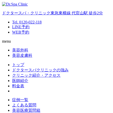
ドクタースパ・クリニック
東急東横線 代官山駅 徒歩2分
Tel. 0120-022-118
LINE予約
WEB予約
menu
美容外科
美容皮膚科
トップ
ドクタースパクリニックの強み
クリニック紹介・アクセス
医師紹介
料金表
症例一覧
よくある質問
美容医療質問箱