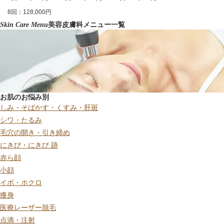
8回：128,000円
Skin Care Menu
美容皮膚科メニュー一覧
お肌のお悩み別
しみ・そばかす・くすみ・肝斑
シワ・たるみ
毛穴の開き・引き締め
にきび・にきび 跡
赤ら顔
小顔
イボ・ホクロ
痩身
医療レーザー脱毛
点滴・注射