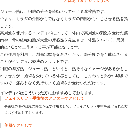
とはありますでしょうか。
ジュール熱は、細胞の分子を移動させて生じる摩擦熱です。
つまり、カラダの外部からではなくカラダの内部から生じさせる熱を指
します。
高周波を使用するインディバによって、体内で高周波の刺激を受けた筋
肉や、骨の組織細胞が大量の摩擦熱を発生させ、体温を3～5℃、局所
的に7℃まで上昇させる事が可能になります。
この作用を利用し、創傷治癒を促進させたり、部分痩身を可能にさせる
ことがインディバ療法のメリットです。
細胞の摩擦熱（ジュール熱）というと、熱そうなイメージがあるかもし
れませんが、施術を受けている体感としては、じんわりと温かい印象で
すので、痛みもなく気持ちよく施術をお受けいただけます。
インディバはこういった方におすすめしております。
フェイスリフト手術後のアフターケアとして
手術後の傷や組織の修復を促す作用として、フェイスリフト手術を受けられた方
におすすめしております。
美肌ケアとして