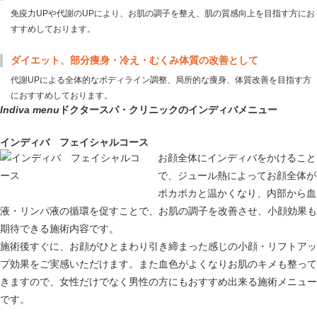
免疫力UPや代謝のUPにより、お肌の調子を整え、肌の質感向上を目指す方にお
すすめしております。
ダイエット、部分痩身・冷え・むくみ体質の改善として
代謝UPによる全体的なボディライン調整、局所的な痩身、体質改善を目指す方
におすすめしております。
Indiva menu
ドクタースパ・クリニックのインディバメニュー
インディバ フェイシャルコース
お顔全体にインディバをかけること
で、ジュール熱によってお顔全体が
ポカポカと温かくなり、内部から血
液・リンパ液の循環を促すことで、お肌の調子を改善させ、小顔効果も
期待できる施術内容です。
施術後すぐに、お顔がひとまわり引き締まった感じの小顔・リフトアッ
プ効果をご実感いただけます。また血色がよくなりお肌のキメも整って
きますので、女性だけでなく男性の方にもおすすめ出来る施術メニュー
です。