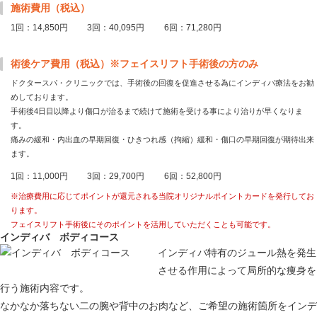
施術費用（税込）
1回：14,850円
3回：40,095円
6回：71,280円
術後ケア費用（税込）※フェイスリフト手術後の方のみ
ドクタースパ・クリニックでは、手術後の回復を促進させる為にインディバ療法をお勧
めしております。
手術後4日目以降より傷口が治るまで続けて施術を受ける事により治りが早くなりま
す。
痛みの緩和・内出血の早期回復・ひきつれ感（拘縮）緩和・傷口の早期回復が期待出来
ます。
1回：11,000円
3回：29,700円
6回：52,800円
※治療費用に応じてポイントが還元される当院オリジナルポイントカードを発行してお
ります。
フェイスリフト手術後にそのポイントを活用していただくことも可能です。
インディバ ボディコース
インディバ特有のジュール熱を発生
させる作用によって局所的な痩身を
行う施術内容です。
なかなか落ちない二の腕や背中のお肉など、ご希望の施術箇所をインデ