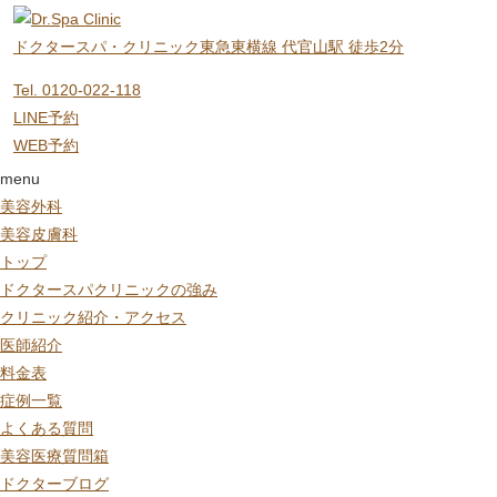
ドクタースパ・クリニック
東急東横線 代官山駅 徒歩2分
Tel. 0120-022-118
LINE予約
WEB予約
menu
美容外科
美容皮膚科
トップ
ドクタースパクリニックの強み
クリニック紹介・アクセス
医師紹介
料金表
症例一覧
よくある質問
美容医療質問箱
ドクターブログ