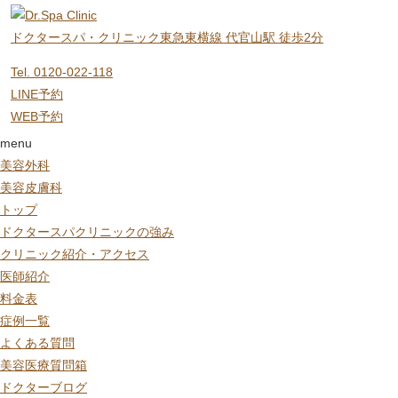
ドクタースパ・クリニック
東急東横線 代官山駅 徒歩2分
Tel. 0120-022-118
LINE予約
WEB予約
menu
美容外科
美容皮膚科
トップ
ドクタースパクリニックの強み
クリニック紹介・アクセス
医師紹介
料金表
症例一覧
よくある質問
美容医療質問箱
ドクターブログ