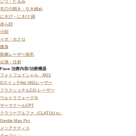
シワ・たるみ
毛穴の開き・引き締め
にきび・にきび 跡
赤ら顔
小顔
イボ・ホクロ
痩身
医療レーザー脱毛
点滴・注射
Face 治療内容/治療機器
フォトフェイシャル M22
QスイッチNd:YAGレーザー
フラクショナルCO₂レーザー
ウルトラフォーマⅢ
サーマクールCPT
クラツーアルファ（CLATUU α）
Gentle Max Pro
メソアクティス
ダーマペン