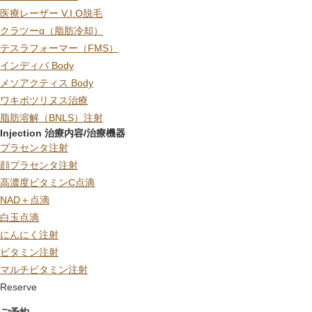
医療レーザー V.I.O脱毛
クラツーα（脂肪冷却）
テスラフォーマー（FMS）
インディバ Body
メソアクティス Body
ワキボツリヌス治療
脂肪溶解（BNLS）注射
Injection 治療内容/治療機器
プラセンタ注射
顔プラセンタ注射
高濃度ビタミンC点滴
NAD＋点滴
白玉点滴
にんにく注射
ビタミン注射
マルチビタミン注射
Reserve